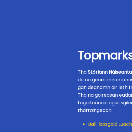
Topmarks
Tha
Stòrlann Nàiseanta
de na geamannan ionns
gan dèanamh air leth 
Tha na goireasan eadar-
togail cànain agus sgil
tharraingeach.
Ball-basgaid Luach