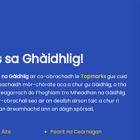
 sa Ghàidhlig!
 na Gàidhlig
air co-obrachadh le
Topmarks
gus cuid
achaidh mòr-chòrdte aca a chur gu Gàidhlig, a tha
freagarrach do Fhoghlam tro Mheadhan na Gàidhlig.
obrachail seo air an dealbh airson taic a chur ri
ean àireamhachd ann an dòigh spòrsail,
 Àite
Peant na Ceàrnagan