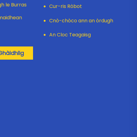
gh le Burras
Cur-ris Ròbot
umaidhean
Cnò-chòco ann an òrdugh
An Cloc Teagaisg
hàidhlig