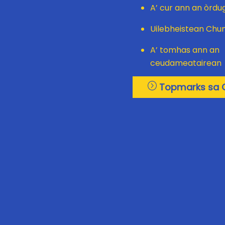
A’ cur ann an òrdu
Uilebheistean Ch
A’ tomhas ann an
ceudameatairean
Topmarks sa G