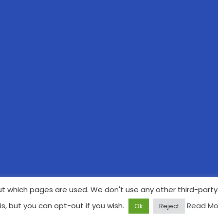
t which pages are used. We don't use any other third-party 
is, but you can opt-out if you wish.
Read Mo
Ok
Reject