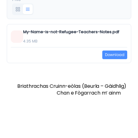
My-Name-is-not-Refugee-Teachers-Notes.pdf
4.35 MB
Download
Briathrachas Cruinn-eòlas (Beurla – Gàidhlig)
Chan e Fògarrach m’ ainm
Twitter
Facebook
Vimeo
Soundcloud