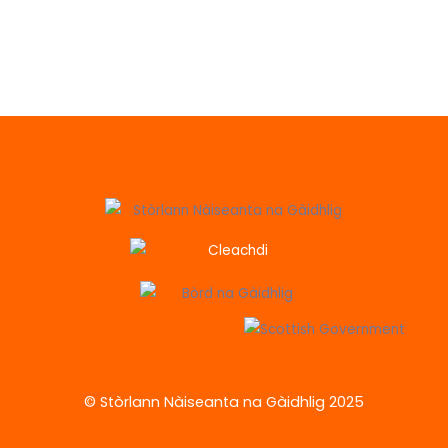
© Stòrlann Nàiseanta na Gàidhlig 2025