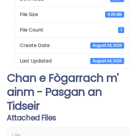
File Size
4.35 MB
File Count
1
Create Date
August 24, 2023
Last Updated
August 24, 2023
Chan e Fògarrach m'
ainm - Pasgan an
Tidseir
Attached Files
1 file