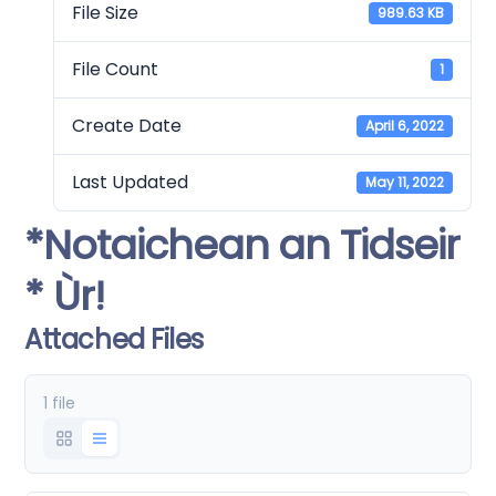
File Size
989.63 KB
File Count
1
Create Date
April 6, 2022
Last Updated
May 11, 2022
*Notaichean an Tidseir
* Ùr!
Attached Files
1 file