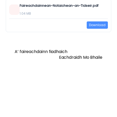
Faireachdainnean-Notaichean-an-Tidseir.pdf
1.04 MB
Download
A’ faireachdainn fiadhaich
Eachdraidh Mo Bhaile
Twitter
Facebook
Vimeo
Soundcloud