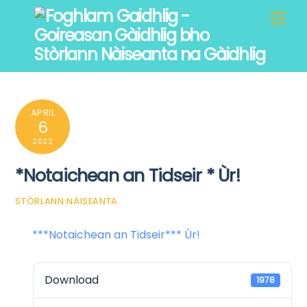
Skip
Men
to
content
APRIL
6
2022
*Notaichean an Tidseir * Ùr!
STÒRLANN NÀISEANTA
***Notaichean an Tidseir*** Ùr!
Download
1978