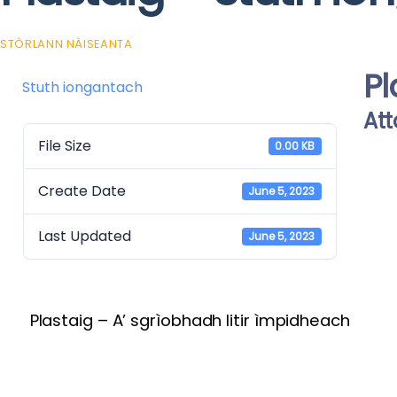
STÒRLANN NÀISEANTA
Pl
Stuth iongantach
Att
File Size
0.00 KB
Create Date
June 5, 2023
Last Updated
June 5, 2023
Plastaig – A’ sgrìobhadh litir ìmpidheach