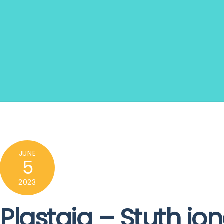
JUNE
5
2023
Plastaig – Stuth i