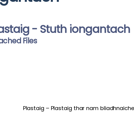
astaig - Stuth iongantach
ached Files
Plastaig – Plastaig thar nam bliadhnaich