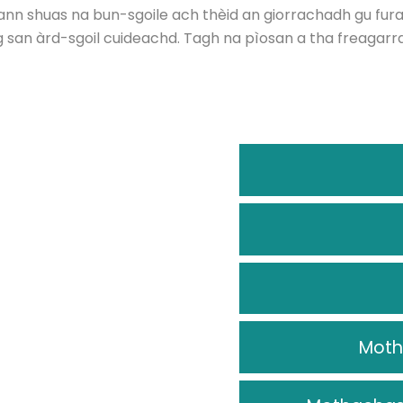
ann shuas na bun-sgoile ach thèid an giorrachadh gu fur
g san àrd-sgoil cuideachd. Tagh na pìosan a tha freagarr
Moth