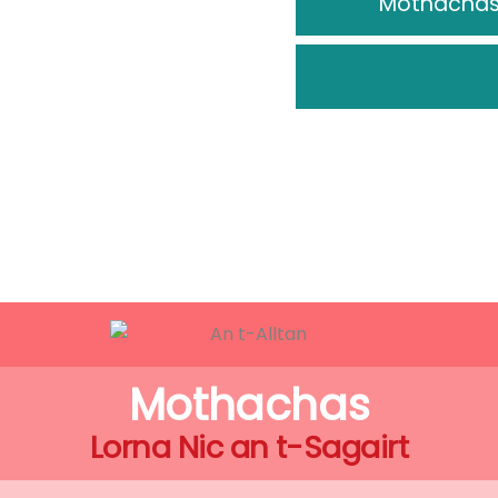
Mothachas 
Mothachas
Lorna Nic an t-Sagairt