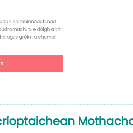
na rudan deimhinneach nad
cudromach. ’S e dòigh a th’
ha agus grèim a chumail
s
crioptaichean Mothacha