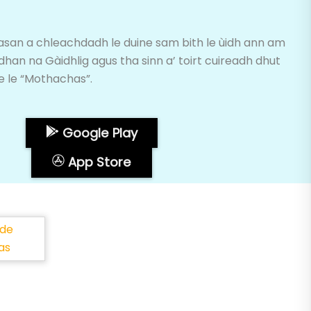
asan a chleachdadh le duine sam bith le ùidh ann am
n na Gàidhlig agus tha sinn a’ toirt cuireadh dhut
e le “Mothachas”.
Google Play
App Store