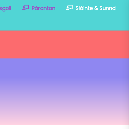
sgoil
Pàrantan
Slàinte & Sunnd