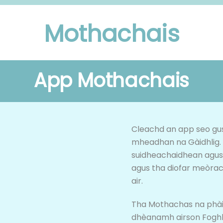
Mothachais
App Mothachais
Cleachd an app seo gus
mheadhan na Gàidhlig. 
suidheachaidhean agus 
agus tha diofar meòra
air.
Tha Mothachas na phàir
dhèanamh airson Foghl