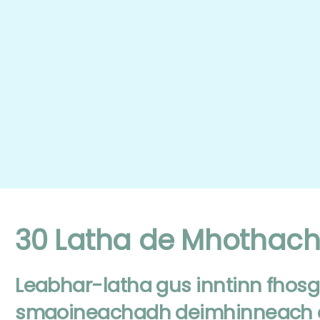
30 Latha de Mhothac
Leabhar-latha gus inntinn fhosg
smaoineachadh deimhinneach 