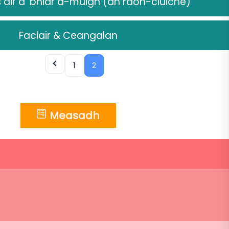
air a’ bhlàr a-muigh (an raon-cluiche)
Faclair & Ceangalan
1
2
Measadh