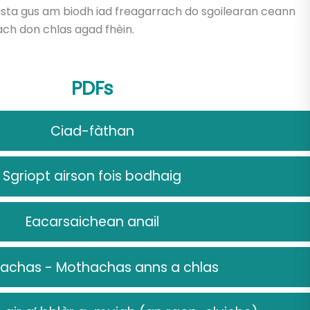
asta gus am biodh iad freagarrach do sgoilearan ceann
ach don chlas agad fhèin.
PDFs
Ciad-fàthan
Sgriopt airson fois bodhaig
Eacarsaichean anail
achas - Mothachas anns a chlas