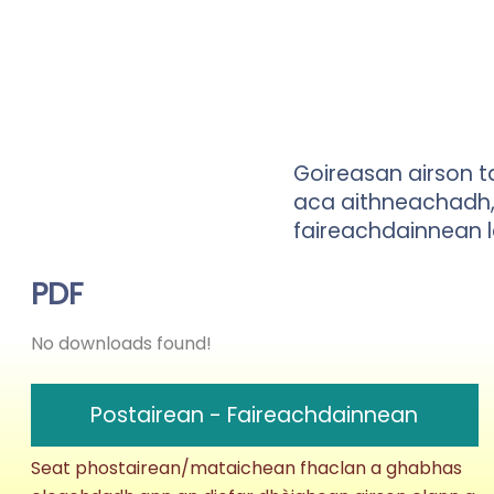
Goireasan airson t
aca aithneachadh, g
faireachdainnean l
PDF
No downloads found!
Postairean - Faireachdainnean
Seat phostairean/mataichean fhaclan a ghabhas