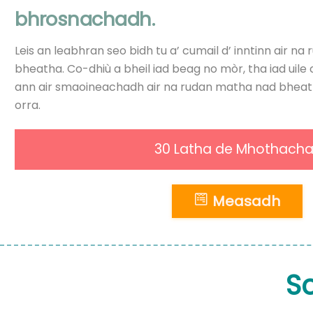
bhrosnachadh.
Leis an leabhran seo bidh tu a’ cumail d’ inntinn air 
bheatha. Co-dhiù a bheil iad beag no mòr, tha iad uile 
ann air smaoineachadh air na rudan matha nad bheat
orra.
30 Latha de Mhothacha
Measadh
S