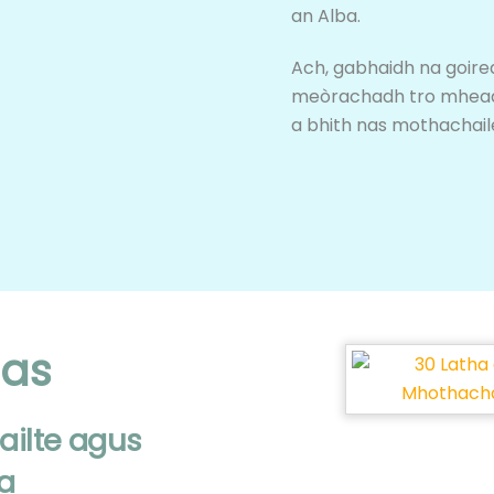
an Alba.
Ach, gabhaidh na goire
meòrachadh tro mheadha
a bhith nas mothachail
has
ailte agus
a