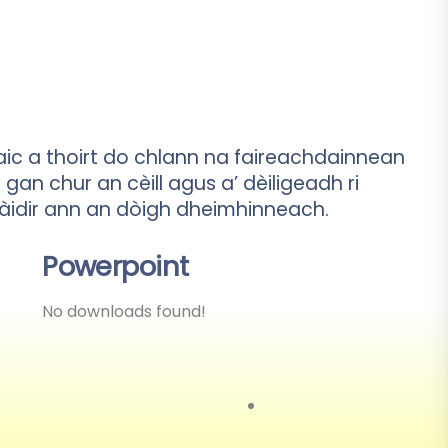
aic a thoirt do chlann na faireachdainnean
an chur an cèill agus a’ dèiligeadh ri
àidir ann an dòigh dheimhinneach.
Powerpoint
No downloads found!