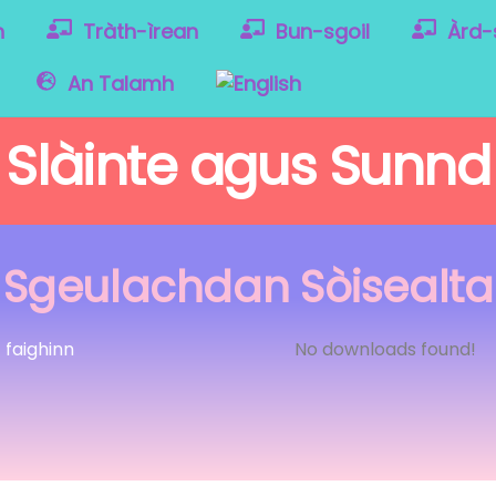
h
Tràth-ìrean
Bun-sgoil
Àrd-
An Talamh
Slàinte agus Sunnd
Sgeulachdan Sòisealta
’ faighinn
No downloads found!