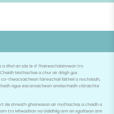
 a dhol an sàs le d’ fhaireachdainnean tro
Chaidh Mothachas a chur air dòigh gus
co-theacsaichean faireachail làitheil a nochdadh,
chadh agus eacarsaichean analachaidh clàraichte
t de shreath ghoireasan air mothachas a chaidh a
am tro Mheadhan na Gàidhlig ann an sgoiltean ann