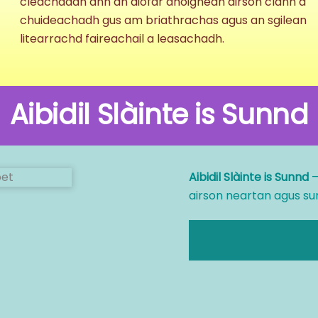
cleachdadh ann an diofar dhòighean airson clann a
chuideachadh gus am briathrachas agus an sgilean
litearrachd faireachail a leasachadh.
Aibidil Slàinte is Sunnd
Aibidil Slàinte is Sunnd
–
airson neartan agus su