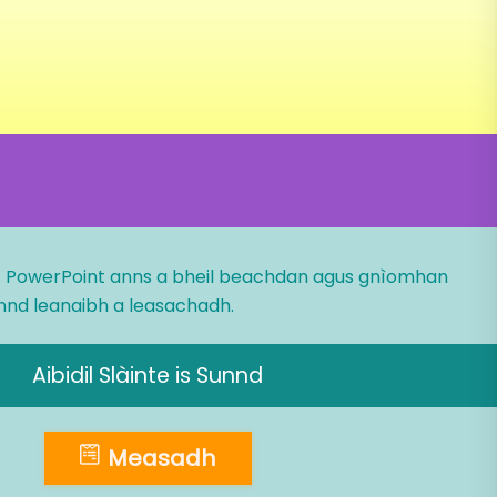
 PowerPoint anns a bheil beachdan agus gnìomhan
nnd leanaibh a leasachadh.
Aibidil Slàinte is Sunnd
Measadh