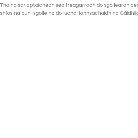
Tha na scrioptaichean seo freagarrach do sgoilearan ce
shìos na bun-sgoile no do luchd-ionnsachaidh na Gàidhli